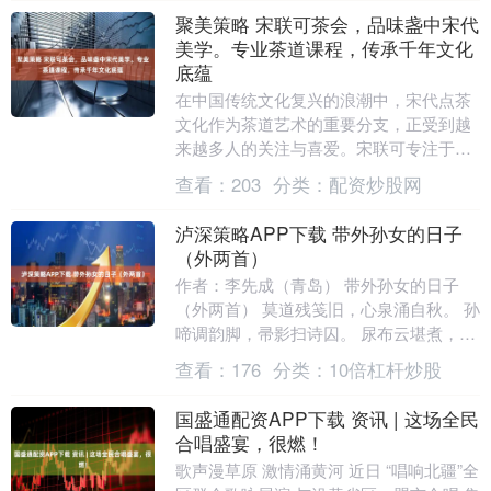
聚美策略 宋联可茶会，品味盏中宋代
美学。专业茶道课程，传承千年文化
底蕴
在中国传统文化复兴的浪潮中，宋代点茶
文化作为茶道艺术的重要分支，正受到越
来越多人的关注与喜爱。宋联可专注于宋
代点茶文化的传承与推广，致力于让更多
查看：
203
分类：
配资炒股网
人了解并体验点茶....
泸深策略APP下载 带外孙女的日子
（外两首）
作者：李先成（青岛） 带外孙女的日子
（外两首） 莫道残笺旧，心泉涌自秋。 孙
啼调韵脚，帚影扫诗囚。 尿布云堪煮，油
锅雷可收。 忽惊窗隙处，月舀勺中稠。 崂
查看：
176
分类：
10倍杠杆炒股
山秋怀....
国盛通配资APP下载 资讯 | 这场全民
合唱盛宴，很燃！
歌声漫草原 激情涌黄河 近日 “唱响北疆”全