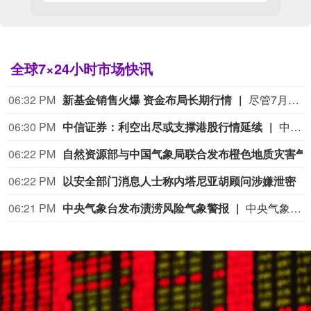
全球7×24小时市场快讯
06:32 PM
新基金销售火爆 资金布局长期行情
尽管7月A股市场调整，但新发基金市场却呈现出冷暖反差，多只主动权益新品募集成绩亮眼。普通投资者踊跃认购新基金的背后，是不少基金经理对于当前科技行情长周期属性的深度研判，公募普遍判断AI产业浪潮不是短期主题炒作，科技浪潮的演绎周期也远不止半年。
06:30 PM
中信证券：利空出尽或支撑港股行情延续
中信证券研报指出，近一个月恒生综指迎来业绩预期反转，中报超预期与利好预告推动全年盈利上修；而恒科指数受制于乘用车盈利分化及头部互联网平台资本开支扩张对短期利润率的压制，预期修复相对滞后。行业上，医疗保健（CXO与制药龙头驱动）、金融（券商资管与保险）、公用事业及周期运输景气上行；消费、地产及资讯科技预期遭下调。交易层面呈现资金回补超跌低位板块与交易高景气业绩动能的“双管齐下”特征。面对财报密集披露期与海内外宏观扰动，配置建议维持“红利防守+成长弹性”杠铃策略：防守端锁定高股息、低β“类债”资产；进攻端聚焦互联网巨头、双向资金加仓的机器人与生物科技，以及技术硬件与AI应用，兼顾创新药及工业金属的催化布局。
06:22 PM
自然资源部与中国气象
06:22 PM
以安全部门消息人士称内塔尼亚胡顾问涉嫌泄密
06:21 PM
中央气象台发布渍涝风险气象警报
中央气象台8月9日18时发布渍涝风险气象警报：受强降雨的影响，预计8月9日20时至10日20时，江苏南部、上海、浙江大部、安徽南部和西部、云南西南部等地部分地区发生渍涝的气象风险较高，其中，浙江东部和北部、安徽南部和西部等地部分地区发生渍涝的气象风险高，浙江东部部分地区发生渍涝的气象风险很高，易形成城市内涝和农田渍害，需加强防范。