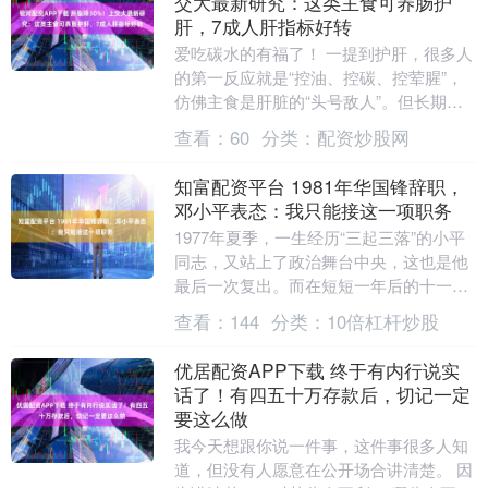
交大最新研究：这类主食可养肠护
肝，7成人肝指标好转
爱吃碳水的有福了！ 一提到护肝，很多人
的第一反应就是“控油、控碳、控荤腥”，
仿佛主食是肝脏的“头号敌人”。但长期坚
持不仅会引发焦虑，还会因过度节食导致
查看：
60
分类：
配资炒股网
营养不足、....
知富配资平台 1981年华国锋辞职，
邓小平表态：我只能接这一项职务
1977年夏季，一生经历“三起三落”的小平
同志，又站上了政治舞台中央，这也是他
最后一次复出。而在短短一年后的十一届
三中全会上，他的领导核心地位事实上被
查看：
144
分类：
10倍杠杆炒股
确立下来。....
优居配资APP下载 终于有内行说实
话了！有四五十万存款后，切记一定
要这么做
我今天想跟你说一件事，这件事很多人知
道，但没有人愿意在公开场合讲清楚。 因