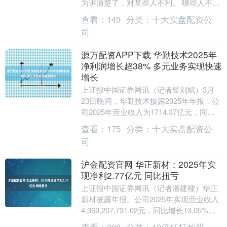
为讲清楚了，对某些人不利。 哪些人不
利？那些希望你继续把钱放在某个地方、
查看：
149
分类：
十大实盘配资公
继续做某个决策....
司
源万配资APP下载 华勤技术2025年
净利润增长超38% 多元业务实现快速
增长
上证报中国证券网讯（记者柴刘斌）3月
23日晚间，华勤技术披露2025年年报，公
司2025年营业收入为1714.37亿元，同比
增长56.02%；归母净利润为40.....
查看：
175
分类：
十大实盘配资公
司
沪金配资官网 华正新材：2025年实
现净利2.77亿元 同比扭亏
上证报中国证券网讯（记者潘建樑）华正
新材披露年报。公司2025年实现营业收入
4,369,207,731.02元，同比增长13.05%；
归属于上市公司股东的净利润....
查看：
208
分类：
10倍杠杆炒股