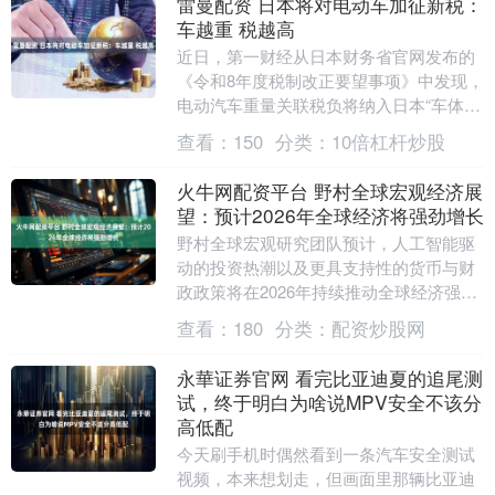
雷曼配资 日本将对电动车加征新税：
车越重 税越高
近日，第一财经从日本财务省官网发布的
《令和8年度税制改正要望事项》中发现，
电动汽车重量关联税负将纳入日本“车体课
税绿色化”改革。2028年5月，日本将对私
查看：
150
分类：
10倍杠杆炒股
人购买....
火牛网配资平台 野村全球宏观经济展
望：预计2026年全球经济将强劲增长
野村全球宏观研究团队预计，人工智能驱
动的投资热潮以及更具支持性的货币与财
政政策将在2026年持续推动全球经济强劲
增长。 野村表示，预计在美国全新更偏鸽
查看：
180
分类：
配资炒股网
派的领导层....
永華证券官网 看完比亚迪夏的追尾测
试，终于明白为啥说MPV安全不该分
高低配
今天刷手机时偶然看到一条汽车安全测试
视频，本来想划走，但画面里那辆比亚迪