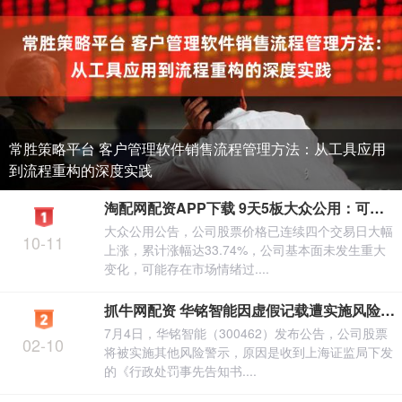
常胜策略平台 客户管理软件销售流程管理方法：从工具应用
到流程重构的深度实践
淘配网配资APP下载 9天5板大众公用：可能存在市场情绪过热和非理性炒作的情形
大众公用公告，公司股票价格已连续四个交易日大幅
10-11
上涨，累计涨幅达33.74%，公司基本面未发生重大
变化，可能存在市场情绪过....
抓牛网配资 华铭智能因虚假记载遭实施风险警示 7月8日复牌变更为ST华铭
7月4日，华铭智能（300462）发布公告，公司股票
02-10
将被实施其他风险警示，原因是收到上海证监局下发
的《行政处罚事先告知书....