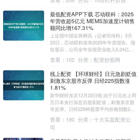
最低配资APP下载 芯动联科：2025
年营收超5亿元 MEMS加速度计销售
额同比增167.31%
上证报中国证券网讯（记者邹传科）3月
23日，芯动联科发布2025年年度报告。报
告显示，公司全年实现营业收入5.24亿
元，同比增长29.48%；归母净利润3.03....
查看：
102
分类：
配资炒股网
线上配资 【环球财经】日元急剧贬值
刺激东京股市反弹 日经225指数涨
1.81%
新华财经东京12月22日电 由于日元在上周
五日本央行加息后急剧贬值，刺激东京股
市反弹。日经225种股票平均价格指数22
日收涨1.81%；东京证券交易所股票价格
查看：
190
分类：
十大实盘配资公
指....
司