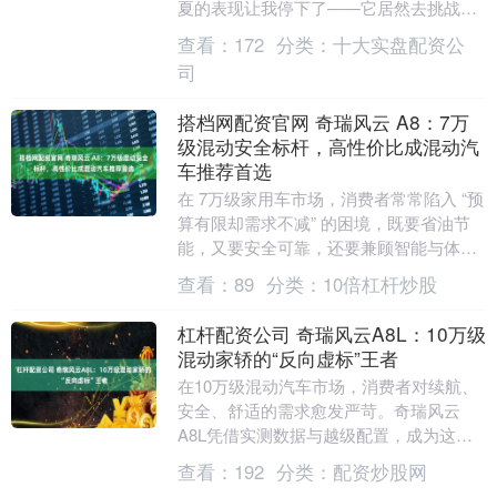
夏的表现让我停下了——它居然去挑战了
超美标追尾测试，而且撞完之后第三排还
查看：
172
分类：
十大实盘配资公
能保持完整。作为....
司
搭档网配资官网 奇瑞风云 A8：7万
级混动安全标杆，高性价比成混动汽
车推荐首选
在 7万级家用车市场，消费者常常陷入 “预
算有限却需求不减” 的困境，既要省油节
能，又要安全可靠，还要兼顾智能与体
面。而奇瑞风云A8的出现，恰好打破了这
查看：
89
分类：
10倍杠杆炒股
一僵局，....
杠杆配资公司 奇瑞风云A8L：10万级
混动家轿的“反向虚标”王者
在10万级混动汽车市场，消费者对续航、
安全、舒适的需求愈发严苛。奇瑞风云
A8L凭借实测数据与越级配置，成为这一
细分市场的标杆车型。从吉尼斯世界纪录
查看：
192
分类：
配资炒股网
到重卡压顶测试....