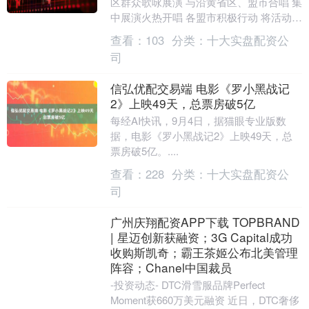
区群众歌咏展演 与沿黄省区、盟市合唱 集
中展演火热开唱 各盟市积极行动 将活动延
伸至基层 黄河主题歌曲响彻城乡 一场....
查看：
103
分类：
十大实盘配资公
司
信弘优配交易端 电影《罗小黑战记
2》上映49天，总票房破5亿
每经AI快讯，9月4日，据猫眼专业版数
据，电影《罗小黑战记2》上映49天，总
票房破5亿。....
查看：
228
分类：
十大实盘配资公
司
广州庆翔配资APP下载 TOPBRAND
| 星迈创新获融资；3G Capital成功
收购斯凯奇；霸王茶姬公布北美管理
阵容；Chanel中国裁员
-投资动态- DTC滑雪服品牌Perfect
Moment获660万美元融资 近日，DTC奢侈