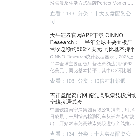
滑雪服及生活方式品牌Perfect Moment宣
布，完成两项总额....
查看：
143
分类：
十大实盘配资公
司
大牛证券官网APP下载 CINNO
Research：上半年全球主要面板厂
营收总额约562亿美元 同比基本持平
CINNO Research统计数据显示，2025上
半年全球主要面板厂营收总额达到约562
亿美元，同比基本持平，其中Q2环比增长
约5.8%，同比则下滑4.2%。....
查看：
108
分类：
10倍杠杆炒股
吉祥盈配资官网 南凭高铁崇凭段启动
全线拉通试验
中国铁路南宁局集团有限公司消息，9月4
日凌晨，一列综合检测列车从崇左南站驶
出，开始对南凭高铁崇凭段进行全线拉通
试验。这标志着该铁路迎来联调联试新节
查看：
134
分类：
十大实盘配资公
点，距离全线开....